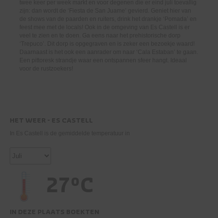
twee keer per week markt en voor degenen die er eind juli toevallig
zijn: dan wordt de ‘Fiesta de San Juame’ gevierd. Geniet hier van
de shows van de paarden en ruiters, drink het drankje ‘Pomada’ en
feest mee met de locals! Ook in de omgeving van Es Castell is er
veel te zien en te doen. Ga eens naar het prehistorische dorp
‘Trepuco’. Dit dorp is opgegraven en is zeker een bezoekje waard!
Daarnaast is het ook een aanrader om naar ‘Cala Estaban’ te gaan.
Een pittoresk strandje waar een ontspannen sfeer hangt. Ideaal
voor de rustzoekers!
HET WEER - ES CASTELL
In Es Castell is de gemiddelde temperatuur in
27°C
IN DEZE PLAATS BOEKTEN