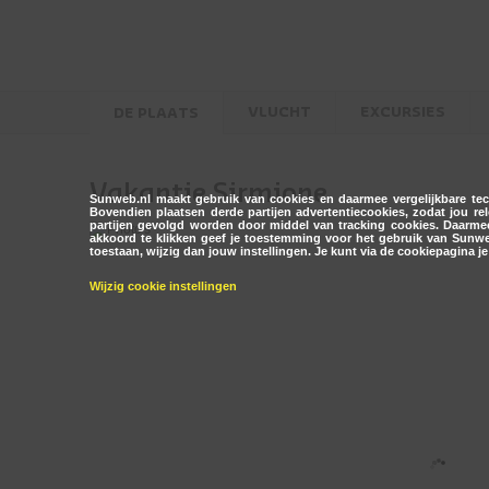
VLUCHT
EXCURSIES
DE PLAATS
Vakantie Sirmione
Sunweb.nl maakt gebruik van cookies en daarmee vergelijkbare tech
Bovendien plaatsen derde partijen advertentiecookies, zodat jou 
partijen gevolgd worden door middel van tracking cookies. Daarmee
akkoord te klikken geef je toestemming voor het gebruik van Sunweb.
toestaan, wijzig dan jouw instellingen. Je kunt via de cookiepagina j
Wijzig cookie instellingen