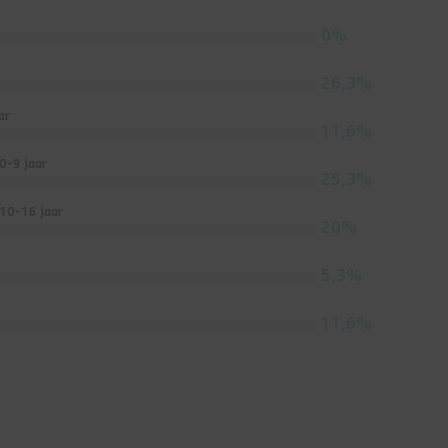
0%
26,3%
ar
11,6%
0-9 jaar
25,3%
 10-16 jaar
20%
5,3%
11,6%