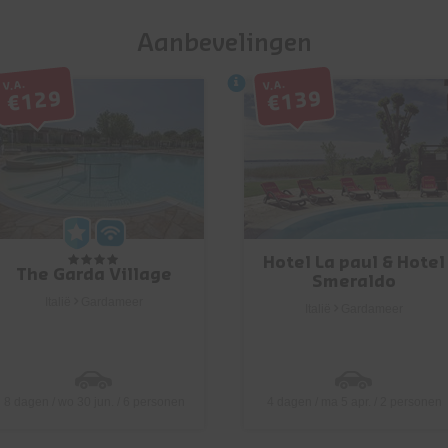
Aanbevelingen
V.a.
V.a.
€129
€139
Hotel La paul & Hotel
The Garda Village
Smeraldo
Italië
Gardameer
Italië
Gardameer
8 dagen / wo 30 jun. / 6 personen
4 dagen / ma 5 apr. / 2 personen