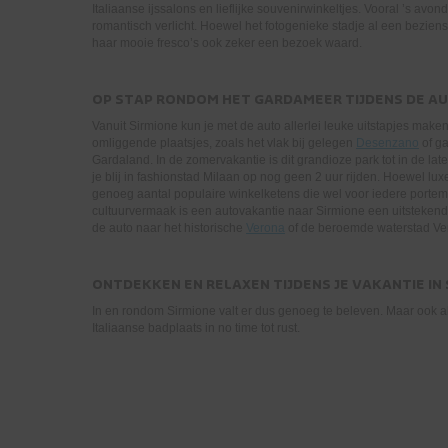
Italiaanse ijssalons en lieflijke souvenirwinkeltjes. Vooral ’s avon
romantisch verlicht. Hoewel het fotogenieke stadje al een beziens
haar mooie fresco’s ook zeker een bezoek waard.
OP STAP RONDOM HET GARDAMEER TIJDENS DE A
Vanuit Sirmione kun je met de auto allerlei leuke uitstapjes ma
omliggende plaatsjes, zoals het vlak bij gelegen
Desenzano
of ga
Gardaland. In de zomervakantie is dit grandioze park tot in de la
je blij in fashionstad Milaan op nog geen 2 uur rijden. Hoewel luxe
genoeg aantal populaire winkelketens die wel voor iedere porte
cultuurvermaak is een autovakantie naar Sirmione een uitstekend
de auto naar het historische
Verona
of de beroemde waterstad Ven
ONTDEKKEN EN RELAXEN TIJDENS JE VAKANTIE IN
In en rondom Sirmione valt er dus genoeg te beleven. Maar ook als 
Italiaanse badplaats in no time tot rust.