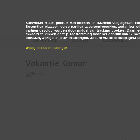
Sunweb.nl maakt gebruik van cookies en daarmee vergelijkbare tech
Bovendien plaatsen derde partijen advertentiecookies, zodat jou 
partijen gevolgd worden door middel van tracking cookies. Daarmee
akkoord te klikken geef je toestemming voor het gebruik van Sunweb.
toestaan, wijzig dan jouw instellingen. Je kunt via de cookiepagina j
VLUCHT
EXCURSIES
DE PLAATS
Wijzig cookie instellingen
Vakantie Kamari