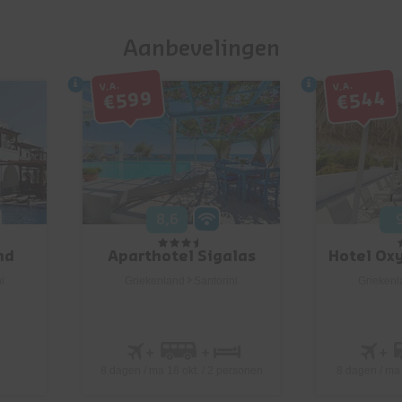
Aanbevelingen
V.a.
V.a.
€599
€544
8,6
nd
Aparthotel Sigalas
Hotel Ox
i
Griekenland
Santorini
Griekenl
8 dagen / ma 18 okt. / 2 personen
8 dagen / ma 