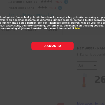
Aparthotel Sigalas
€599
Hotel Black Sand
€484
Bekijk alle accommodaties
nologieën. Sunweb.nl gebruikt functionele, analytische, gebruikerservaring en p
relevante en gepersonaliseerde advertenties kunnen worden getoond buiten Sunweb
 kunnen deze derde partijen ook een (interesse)profiel creëren, wat ze voor ons
nl analytische, gebruikerservaring, performance, advertentie en tracking cookies, 
e toestemming altijd weer intrekken. Voor meer informatie klik
hier
.
VRAGEN
KAART
WEER
AKKOORD
HET WEER - KAM
In Kamari is de gemid
2
Meer weersinformati