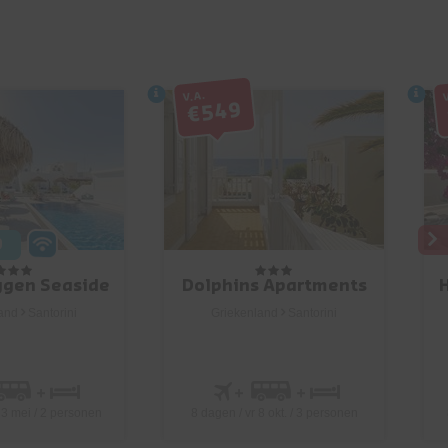
V.a.
€549
9
ygen Seaside
Dolphins Apartments
and
Santorini
Griekenland
Santorini
3 mei / 2 personen
8 dagen / vr 8 okt. / 3 personen