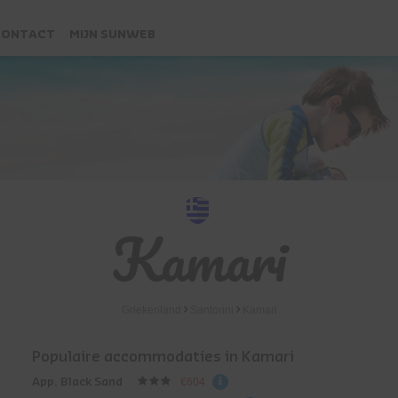
CONTACT
MIJN SUNWEB
Kamari
Griekenland
Santorini
Kamari
Populaire accommodaties in Kamari
App. Black Sand
€604