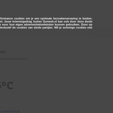
erformance cookies om je een optimale bezoekerservaring te bieden.
.nl. Jouw internetgedrag buiten Sunweb.nl kan ook door deze derde
 en voor hun eigen advertentiedoeleinden kunnen gebruiken. Door op
inclusief de cookies van derde partijen. Wil je sommige cookies niet
ARI
delde temperatuur in
6°C
e over Kamari