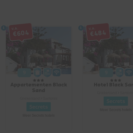
V.a.
V.a.
€604
€484
9
9
Appartementen Black
Hotel Black Sa
Sand
Griekenland
Santorin
Griekenland
Santorini
Meer Secrets hotels
Meer Secrets hotels