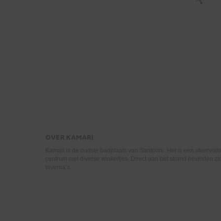
OVER
KAMARI
Kamari is de oudste badplaats van Santorini. Het is een sfeervol
centrum met diverse winkeltjes. Direct aan het strand bevinden zi
taverna’s.