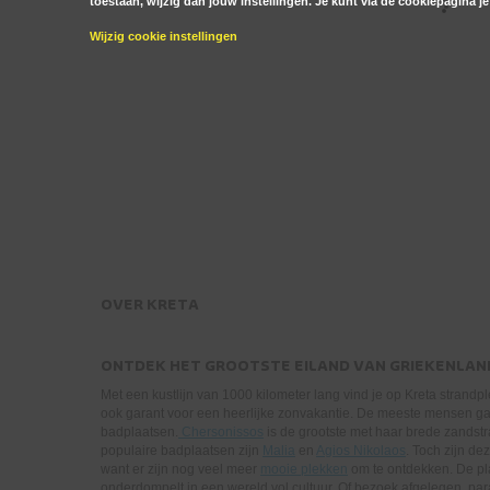
toestaan, wijzig dan jouw instellingen. Je kunt via de cookiepagina j
Wijzig cookie instellingen
OVER
KRETA
ONTDEK HET GROOTSTE EILAND VAN GRIEKENLAN
Met een kustlijn van 1000 kilometer lang vind je op Kreta strandple
ook garant voor een heerlijke zonvakantie. De meeste mensen ga
badplaatsen.
Chersonissos
is de grootste met haar brede zandst
populaire badplaatsen zijn
Malia
en
Agios Nikolaos
. Toch zijn de
want er zijn nog veel meer
mooie plekken
om te ontdekken. De pla
onderdompelt in een wereld vol cultuur. Of bezoek afgelegen, par