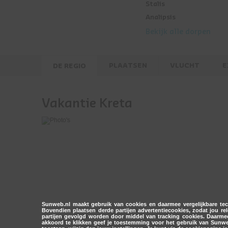
Stalis
Analipsis
Bekijk alle dorpen
PLAATSEN
VLUCHT
E
DE REGIO
Vakantie Kreta
Sunweb.nl maakt gebruik van cookies en daarmee vergelijkbare tech
Bovendien plaatsen derde partijen advertentiecookies, zodat jou 
partijen gevolgd worden door middel van tracking cookies. Daarmee
akkoord te klikken geef je toestemming voor het gebruik van Sunweb.