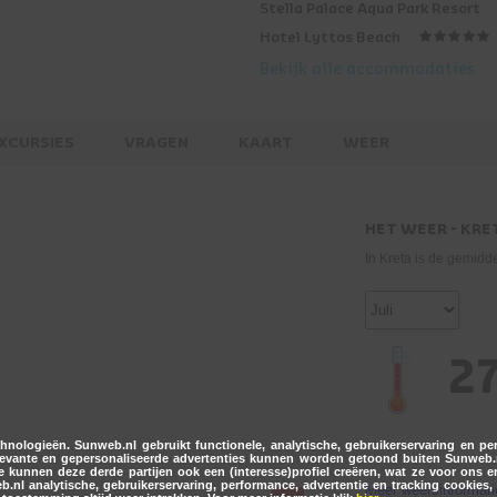
Stella Palace Aqua Park Resort
Hotel Lyttos Beach
Bekijk alle accommodaties
XCURSIES
VRAGEN
KAART
WEER
HET WEER - KRE
In Kreta is de gemidd
2
nologieën. Sunweb.nl gebruikt functionele, analytische, gebruikerservaring en p
relevante en gepersonaliseerde advertenties kunnen worden getoond buiten Sunweb
 kunnen deze derde partijen ook een (interesse)profiel creëren, wat ze voor ons
nl analytische, gebruikerservaring, performance, advertentie en tracking cookies, 
Meer weersinformati