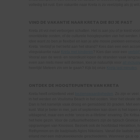
volledig tot rust. Een vakantie naar Kreta is zo veelzijdig als jij wilt
VIND DE VAKANTIE NAAR KRETA DIE BIJ JE PAST
Kreta zit vol met verborgen schatten. Het is aan jou of je kiest voo
onontdekte oosten, of de culturele hoogtepunten van het westen. E
idee want zo ben je flexibel en kan je alle mooie plekken eenvoudi
Kreta. Verblijf je het liefst aan het strand? Kies dan een een acc
vliegvakantie naar
Kreta met kinderen
? Kies dan voor een
verblij
Vooral aan de west- en noordkust lopen de stranden vaak langzaam
even aan niets meer wilt denken, kies je natuurlijk voor
all inclusi
heerlijk! Meteen zin om te gaan? Kijk bij onze
Kreta last minutes
.
ONTDEK DE HOOGTEPUNTEN VAN KRETA
Kreta heeft ontzettend veel
bezienswaardigheden
. Zo zijn er vee
in het westen en Voulisma Beach in het oosten. Voor het ideale s
Dan is het namelijk vaak droog en gemiddeld 30 graden. Met een 
kust. Wat je beter in mei, juni of september kan doen is het lopen
uitdagend, maar een echte ‘once-in-a-lifetime’ ervaring. De Kritsa-
het hele gezin. Voor de cultuurliefhebbers zijn de typisch Griek
opgravingen van Knossos. Bezoek ook de hoofdstad Heraklion, h
Rethymnon en de badplaats Agios Nikolaos. Vanaf die laatste ple
eiland met een indrukwekkende geschiedenis. Wanneer ga jij op