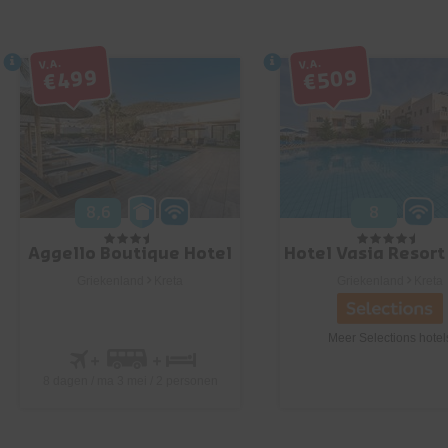
V.a.
V.a.
€499
€509
8,6
8
Aggello Boutique Hotel
Hotel Vasia Resort
Griekenland
Kreta
Griekenland
Kreta
Meer Selections hotel
8 dagen / ma 3 mei / 2 personen