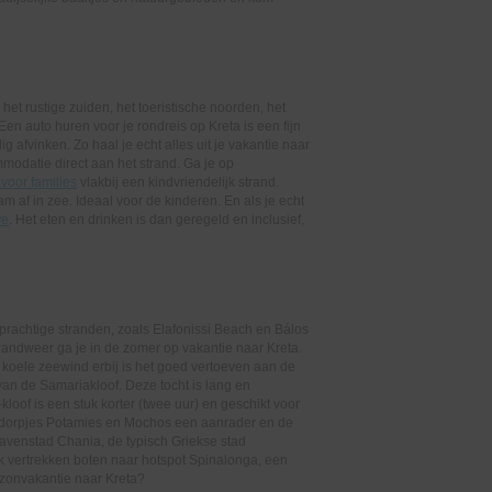
.
r het rustige zuiden, het toeristische noorden, het
en auto huren voor je rondreis op Kreta is een fijn
g afvinken. Zo haal je echt alles uit je vakantie naar
ommodatie direct aan het strand. Ga je op
f voor families
vlakbij een kindvriendelijk strand.
 af in zee. Ideaal voor de kinderen. En als je echt
ve
. Het eten en drinken is dan geregeld en inclusief,
l prachtige stranden, zoals Elafonissi Beach en Bálos
trandweer ga je in de zomer op vakantie naar Kreta.
koele zeewind erbij is het goed vertoeven aan de
 van de Samariakloof. Deze tocht is lang en
kloof is een stuk korter (twee uur) en geschikt voor
se dorpjes Potamies en Mochos een aanrader en de
avenstad Chania, de typisch Griekse stad
k vertrekken boten naar hotspot Spinalonga, een
 zonvakantie naar Kreta?