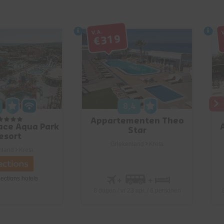
V.a.
€319
8,4
Appartementen Theo
lace Aqua Park
Star
esort
Griekenland
Kreta
nland
Kreta
ections hotels
8 dagen / vr 23 apr. / 6 personen