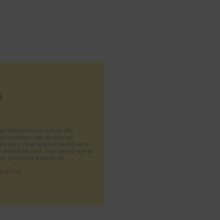
p
ge eiland Kreta kun je alle
e ontdekken, van prachtige
dorpjes. Huur bijvoorbeeld eens
eiland te zien. Hier geven we je
et grootste eiland van
REATOR