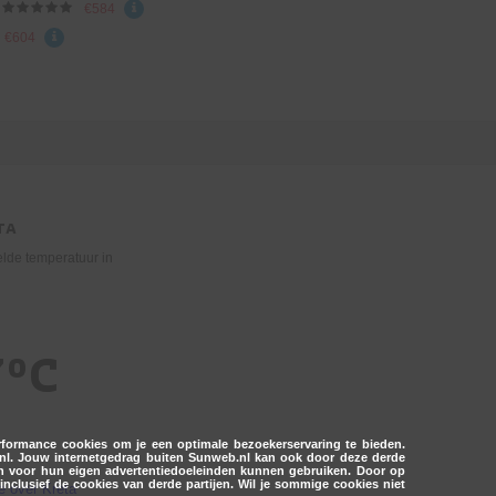
€584
€604
TA
elde temperatuur in
7°C
erformance cookies om je een optimale bezoekerservaring te bieden.
.nl. Jouw internetgedrag buiten Sunweb.nl kan ook door deze derde
 en voor hun eigen advertentiedoeleinden kunnen gebruiken. Door op
inclusief de cookies van derde partijen. Wil je sommige cookies niet
e over Kreta