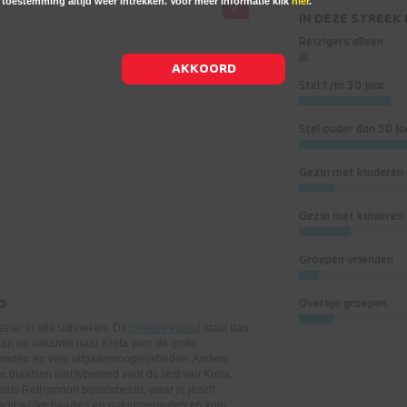
e toestemming altijd weer intrekken. Voor meer informatie klik
hier
.
IN DEZE STREEK
Reizigers alleen
AKKOORD
Stel t/m 30 jaar
Stel ouder dan 30 ja
Gezin met kinderen 
Gezin met kinderen
Groepen vrienden
D
Overige groepen
zier in alle uithoeken. Dit
Griekse eiland
staat dan
an op vakantie naar Kreta voor de grote
randen en vele uitgaansmogelijkheden. Andere
ze plaatsen niet typerend voor de rest van Kreta,
ats Rethymnon bijvoorbeeld, waar je jezelf
adijselijke baaitjes en natuurgebieden en kom