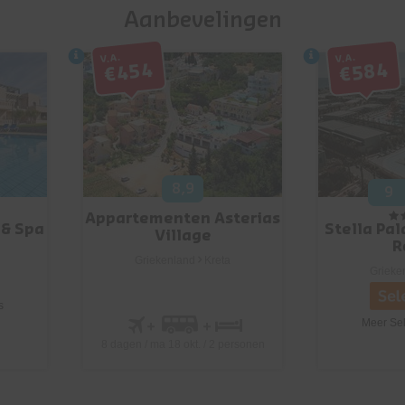
Aanbevelingen
V.a.
V.a.
€454
€584
8,9
9
Appartementen Asterias
 & Spa
Stella Pa
Village
R
Griekenland
Kreta
Grieke
s
Meer Sel
8 dagen / ma 18 okt. / 2 personen