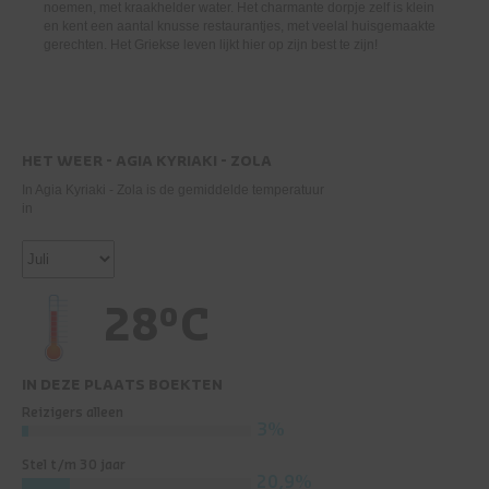
noemen, met kraakhelder water. Het charmante dorpje zelf is klein
en kent een aantal knusse restaurantjes, met veelal huisgemaakte
gerechten. Het Griekse leven lijkt hier op zijn best te zijn!
HET WEER - AGIA KYRIAKI - ZOLA
In Agia Kyriaki - Zola is de gemiddelde temperatuur
in
28°C
IN DEZE PLAATS BOEKTEN
Reizigers alleen
3%
Stel t/m 30 jaar
20,9%