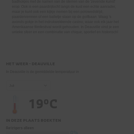
badhokjes met de namen van de sterren van de 'zevende kunst'
erop. Ook is een paardrijtocht langs de kust een echte aanrader,
maar je kunt ook een kijkje nemen bij een polowedstrijd,
paardenrennen of een balletje slaan op de golfbaan. Waag 's
avonds gokje in het indrukwekkende casino, waar ook elk jaar het
Amerikaanse filmfestival wordt gehouden. In Deauville vind je een
unieke sfeer en een combinatie van chique, sportief en historisch!
HET WEER - DEAUVILLE
In Deauville is de gemiddelde temperatuur in
Juli
19°C
IN DEZE PLAATS BOEKTEN
Reizigers alleen
0%