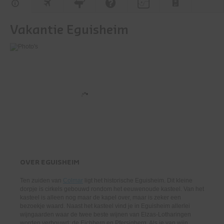
Vakantie Eguisheim
OVER
EGUISHEIM
Ten zuiden van
Colmar
ligt het historische Eguisheim. Dit kleine
dorpje is cirkels gebouwd rondom het eeuwenoude kasteel. Van het
kasteel is alleen nog maar de kapel over, maar is zeker een
bezoekje waard. Naast het kasteel vind je in Eguisheim allerlei
wijngaarden waar de twee beste wijnen van Elzas-Lotharingen
worden verbouwd; de Eichberg en Pfersigberg. Als je van wijn