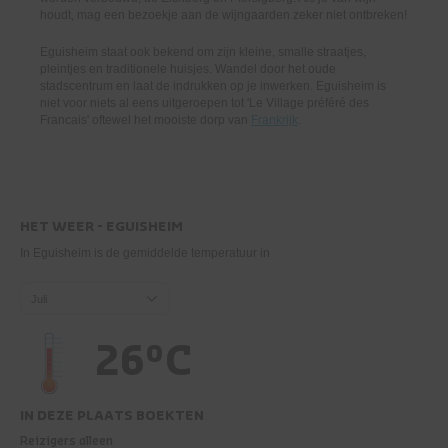
houdt, mag een bezoekje aan de wijngaarden zeker niet ontbreken!
Eguisheim staat ook bekend om zijn kleine, smalle straatjes,
pleintjes en traditionele huisjes. Wandel door het oude
stadscentrum en laat de indrukken op je inwerken. Eguisheim is
niet voor niets al eens uitgeroepen tot 'Le Village préféré des
Francais' oftewel het mooiste dorp van
Frankrijk
.
HET WEER - EGUISHEIM
In Eguisheim is de gemiddelde temperatuur in
Juli
26°C
IN DEZE PLAATS BOEKTEN
Reizigers alleen