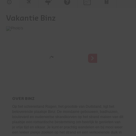
Vakantie Binz
OVER
BINZ
Op het schiereiland Rügen, het grootste van Duitsland, ligt het
betoverende plaatsje Binz. De mondaine gebouwen, badhuizen,
boulevard en ouderwetse strandkorven op het strand maken van dit
plaatsje een romantische bestemming om heerlijk te genieten van
je vrije tijd en elkaar. Je kunt er prachtig wandelen en bij mooi weer
een lekker plekje zoeken op het strand en een verkoelende duik in