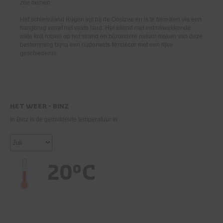
zee nemen.
Het schiereiland Rügen ligt bij de Oostzee en is te bereiken via een
hangbrug vanaf het vaste land. Het eiland met indrukwekkende
witte krijt rotsen op het strand en bijzondere natuur maken van deze
bestemming bijna een ouderwets filmdecor met een rijke
geschiedenis.
HET WEER - BINZ
In Binz is de gemiddelde temperatuur in
20°C