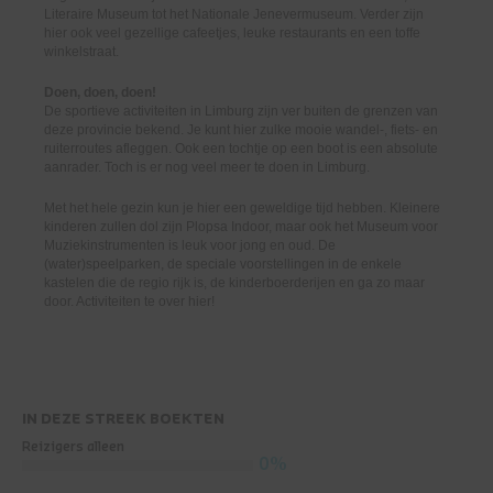
Literaire Museum tot het Nationale Jenevermuseum. Verder zijn
hier ook veel gezellige cafeetjes, leuke restaurants en een toffe
winkelstraat.
Doen, doen, doen!
De sportieve activiteiten in Limburg zijn ver buiten de grenzen van
deze provincie bekend. Je kunt hier zulke mooie wandel-, fiets- en
ruiterroutes afleggen. Ook een tochtje op een boot is een absolute
aanrader. Toch is er nog veel meer te doen in Limburg.
Met het hele gezin kun je hier een geweldige tijd hebben. Kleinere
kinderen zullen dol zijn Plopsa Indoor, maar ook het Museum voor
Muziekinstrumenten is leuk voor jong en oud. De
(water)speelparken, de speciale voorstellingen in de enkele
kastelen die de regio rijk is, de kinderboerderijen en ga zo maar
door. Activiteiten te over hier!
IN DEZE STREEK BOEKTEN
Reizigers alleen
0%