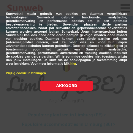
Sunweb.nl maakt gebruik van cookies en daarmee vergelijkbare
technologieën. Sunweb.nl gebruikt functionele, analytische,
gebruikerservaring en performance cookies om je een optimale
bezoekerservaring te bieden. Bovendien plaatsen derde partijen
advertentiecookies, zodat jou relevante en gepersonaliseerde advertenties
kunnen worden getoond buiten Sunweb.nl. Jouw internetgedrag buiten
Sunweb.nl kan ook door deze derde partijen gevolgd worden door middel
van tracking cookies. Daarmee kunnen deze derde partijen ook een
(interesse)profiel creëren, wat ze voor ons en voor hun eigen
advertentiedoeleinden kunnen gebruiken. Door op akkoord te klikken geef je
toestemming voor het gebruik van Sunweb.nl analytische,
gebruikerservaring, performance, advertentie en tracking cookies, inclusief
de cookies van derde partijen. Wil je sommige cookies niet toestaan, wijzig
dan jouw instellingen. Je kunt via de cookiepagina je toestemming altijd
weer intrekken. Voor meer informatie klik
hier
.
Limburg (BE)
Wijzig cookie instellingen
AKKOORD
België
Limburg (BE)
Populaire plaatsen in Limburg (BE) >
Populaire accommodaties in Limburg (BE) >