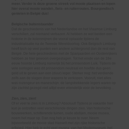
meer. Verder is deze groene streek vol mooie plaatsen en lopen
hier overal mooie wandel-, fiets- en ruiterroutes. Bourgondisch
genieten in België dus!
Belgische buitenstaander
Dat de geschiedenis van het Nederlandse en het Vlaamse Limburg
verschillen, zal niemand verbazen. Al hebben ze wel beiden een
historie in de kolenmijnen die vooral oplaaide tijdens de
industrialisatie na de Tweede Wereldoorlog. Ook Belgisch Limburg
heeft toch op veel punten een andere achtergrond dan de rest van
België. De hele geschiedenis met de Spanjaarden en Oostenrijkers
hebben ze hier gewoon overgeslagen. Tot het einde van de 18e
eeuw hoorde Limburg namelijk bij het prinsendom Luik. Tijdens de
vele oorlogen was dit prinsendom neutraal en hoefde dus geen
geld uit te geven aan een (duur) leger. Sterker nog: het verdiende
zelfs aan de slagen door wapens te verkopen. Vooruit, niet alles
was rozengeur en maneschijn: de langstrekkende legers waren op
zijn zachtst gezegd niet altijd even vriendelijk voor de bevolking…
Zien, zien, zien!
Of er veel te zien is in Limburg? Absoluut! Tijdens je vakantie hier
kun je ontzetten veel verschillende dingen zien. Van historische
bouwwerken, schitterende tuinen, oude abdijen, mooie musea,
noem het maar op. Dan nog heb je keuze te over. Neem
bijvoorbeeld de mooie stad Hasselt met zijn rijke historische
erfgoed. Hier heb je echt veel musea: van het Modemuseum, het